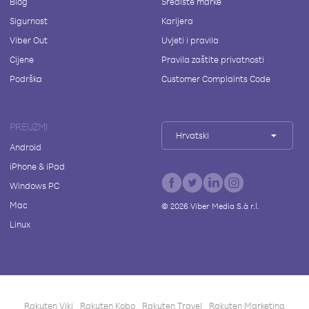
Blog
Središte marke
Sigurnost
Karijera
Viber Out
Uvjeti i pravila
Cijene
Pravila zaštite privatnosti
Podrška
Customer Complaints Code
PREUZMI
Hrvatski
Android
iPhone & iPad
Windows PC
Mac
©
2026
Viber Media S.à r.l.
Linux
Rakuten Viki
Rakuten Kobo
Rakuten Travel
Rakuten Marketing