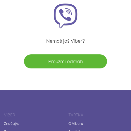
Nemaš još Viber?
Preuzmi odmah
VIBER
TVRTKA
Značajke
O Viberu