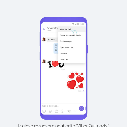
Iz glave razgovora odaberite "Viber Out poziv"