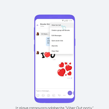
Iz glave razgovora odaberite "Viber Out poziv"