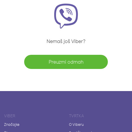
Nemaš još Viber?
Preuzmi odmah
VIBER
TVRTKA
Značajke
O Viberu