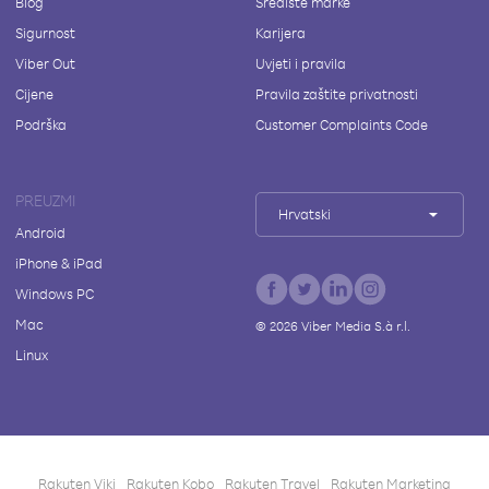
Blog
Središte marke
Sigurnost
Karijera
Viber Out
Uvjeti i pravila
Cijene
Pravila zaštite privatnosti
Podrška
Customer Complaints Code
PREUZMI
Hrvatski
Android
iPhone & iPad
Windows PC
Mac
©
2026
Viber Media S.à r.l.
Linux
Rakuten Viki
Rakuten Kobo
Rakuten Travel
Rakuten Marketing