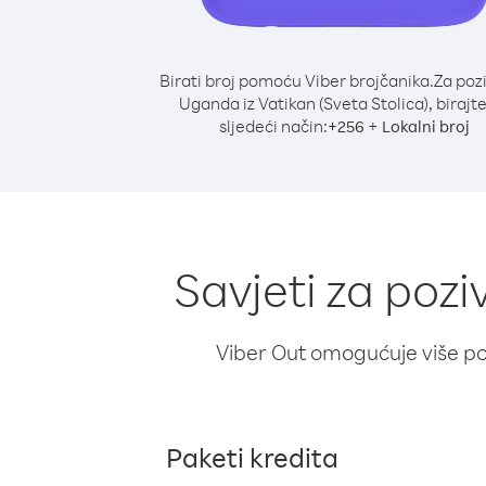
Birati broj pomoću Viber brojčanika.
Za poz
Uganda iz Vatikan (Sveta Stolica), birajt
sljedeći način:
+
+
256
Lokalni broj
Savjeti za pozi
Viber Out omogućuje više poz
Paketi kredita