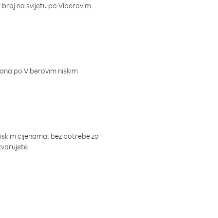
i broj na svijetu po Viberovim
dana po Viberovim niskim
niskim cijenama, bez potrebe za
tvarujete