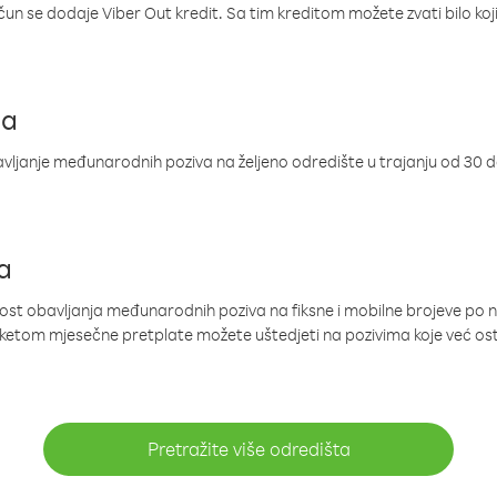
ačun se dodaje Viber Out kredit. Sa tim kreditom možete zvati bilo koj
ja
ljanje međunarodnih poziva na željeno odredište u trajanju od 30 
a
nost obavljanja međunarodnih poziva na fiksne i mobilne brojeve po 
paketom mjesečne pretplate možete uštedjeti na pozivima koje već os
Pretražite više odredišta