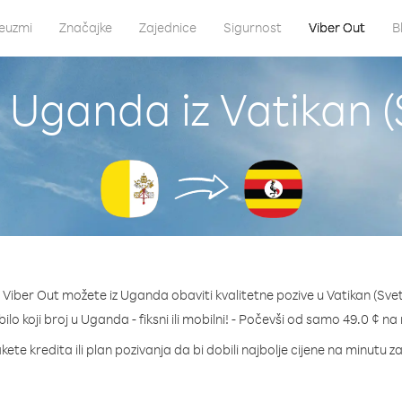
euzmi
Značajke
Zajednice
Sigurnost
Viber Out
B
 Uganda iz Vatikan (
Viber Out možete iz Uganda obaviti kvalitetne pozive u Vatikan (Svet
bilo koji broj u Uganda - fiksni ili mobilni! - Počevši od samo 49.0 ¢ na
kete kredita ili plan pozivanja da bi dobili najbolje cijene na minutu 