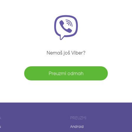
Nemaš još Viber?
Preuzmi odmah
A
PREUZMI
u
Android