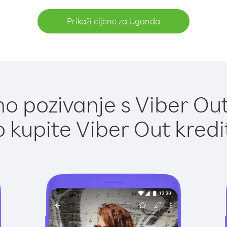
Prikaži cijene za Uganda
o pozivanje s Viber Ou
 kupite Viber Out kredi