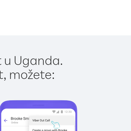
t u Uganda.
t, možete: