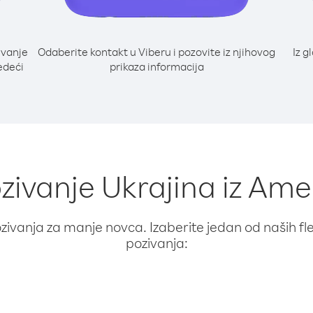
ivanje
Odaberite kontakt u Viberu i pozovite iz njihovog
Iz g
edeći
prikaza informacija
ozivanje Ukrajina iz A
ivanja za manje novca. Izaberite jedan od naših fleks
pozivanja: