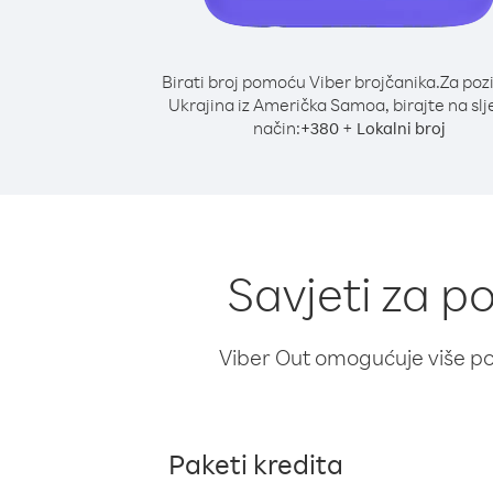
Birati broj pomoću Viber brojčanika.
Za poz
Ukrajina iz Američka Samoa, birajte na slj
način:
+
+
380
Lokalni broj
Savjeti za p
Viber Out omogućuje više poz
Paketi kredita