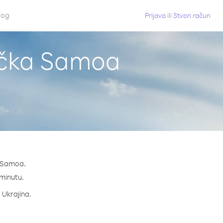
log
Prijava
ili
Stvori račun
rička Samoa
a Samoa.
 minutu.
a Ukrajina.