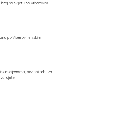
i broj na svijetu po Viberovim
dana po Viberovim niskim
niskim cijenama, bez potrebe za
tvarujete