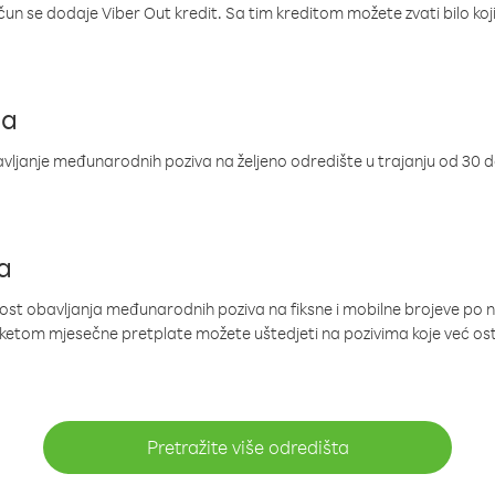
ačun se dodaje Viber Out kredit. Sa tim kreditom možete zvati bilo koj
ja
ljanje međunarodnih poziva na željeno odredište u trajanju od 30 
a
nost obavljanja međunarodnih poziva na fiksne i mobilne brojeve po 
paketom mjesečne pretplate možete uštedjeti na pozivima koje već os
Pretražite više odredišta