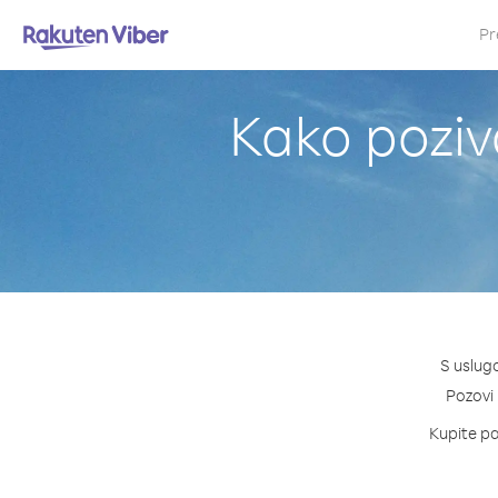
Pr
Kako poziv
S uslug
Pozovi 
Kupite pak