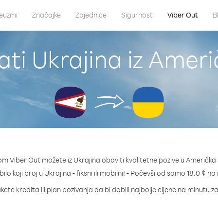
euzmi
Značajke
Zajednice
Sigurnost
Viber Out
B
ati Ukrajina iz Ame
om Viber Out možete iz Ukrajina obaviti kvalitetne pozive u Američk
bilo koji broj u Ukrajina - fiksni ili mobilni! - Počevši od samo 18.0 ¢ na
ete kredita ili plan pozivanja da bi dobili najbolje cijene na minutu z