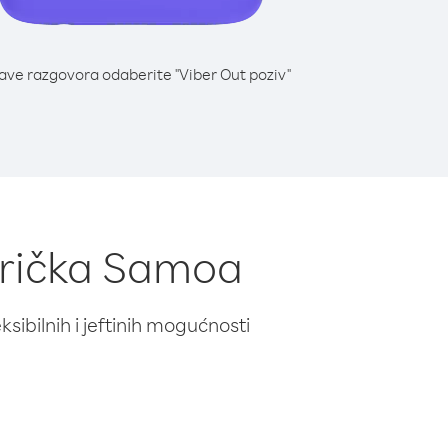
lave razgovora odaberite "Viber Out poziv"
merička Samoa
ibilnih i jeftinih mogućnosti