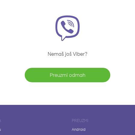
Nemaš još Viber?
Preuzmi odmah
A
PREUZMI
u
Android