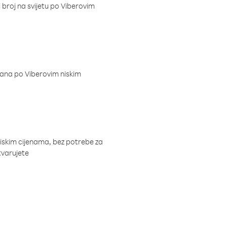
i broj na svijetu po Viberovim
dana po Viberovim niskim
niskim cijenama, bez potrebe za
tvarujete