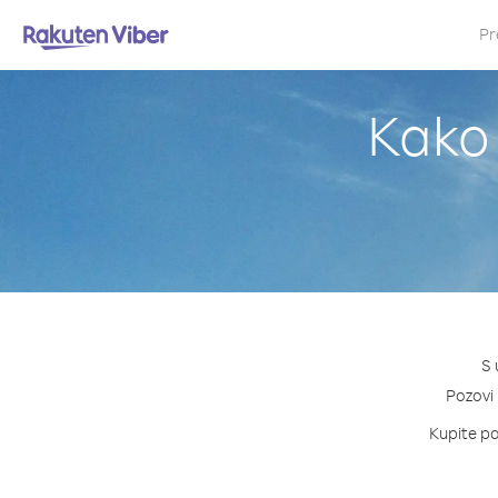
Pr
Kako 
S 
Pozovi 
Kupite pak