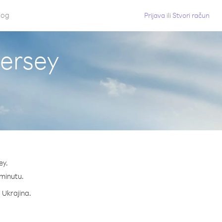
log
Prijava
ili
Stvori račun
Jersey
ey.
 minutu.
a Ukrajina.