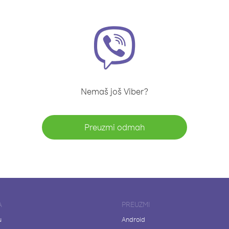
Nemaš još Viber?
Preuzmi odmah
A
PREUZMI
u
Android