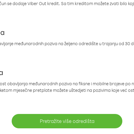
ačun se dodaje Viber Out kredit. Sa tim kreditom možete zvati bilo koj
ja
ljanje međunarodnih poziva na željeno odredište u trajanju od 30 
a
nost obavljanja međunarodnih poziva na fiksne i mobilne brojeve po 
paketom mjesečne pretplate možete uštedjeti na pozivima koje već os
Pretražite više odredišta