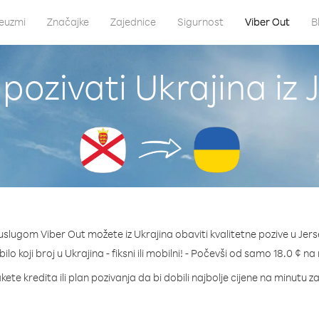
euzmi
Značajke
Zajednice
Sigurnost
Viber Out
B
pozivati Ukrajina iz 
uslugom Viber Out možete iz Ukrajina obaviti kvalitetne pozive u Jers
bilo koji broj u Ukrajina - fiksni ili mobilni! - Počevši od samo 18.0 ¢ na
ete kredita ili plan pozivanja da bi dobili najbolje cijene na minutu z