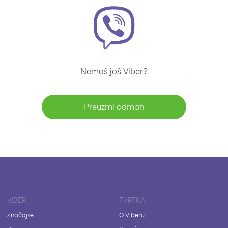
Nemaš još Viber?
Preuzmi odmah
VIBER
TVRTKA
Značajke
O Viberu