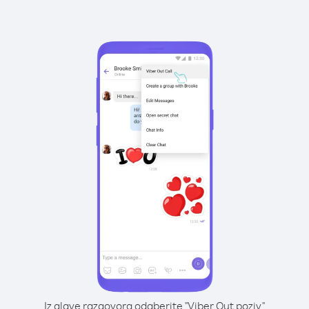
Iz glave razgovora odaberite "Viber Out poziv"