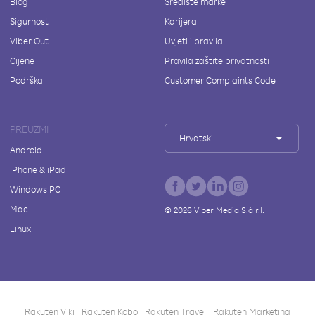
Blog
Središte marke
Sigurnost
Karijera
Viber Out
Uvjeti i pravila
Cijene
Pravila zaštite privatnosti
Podrška
Customer Complaints Code
PREUZMI
Hrvatski
Android
iPhone & iPad
Windows PC
Mac
©
2026
Viber Media S.à r.l.
Linux
Rakuten Viki
Rakuten Kobo
Rakuten Travel
Rakuten Marketing