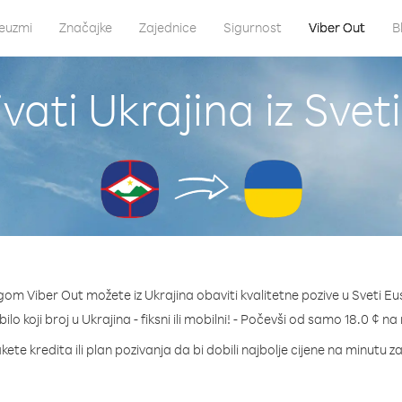
euzmi
Značajke
Zajednice
Sigurnost
Viber Out
B
vati Ukrajina iz Sveti
gom Viber Out možete iz Ukrajina obaviti kvalitetne pozive u Sveti Eus
bilo koji broj u Ukrajina - fiksni ili mobilni! - Počevši od samo 18.0 ¢ na
ete kredita ili plan pozivanja da bi dobili najbolje cijene na minutu z