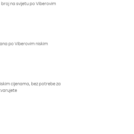
i broj na svijetu po Viberovim
dana po Viberovim niskim
niskim cijenama, bez potrebe za
tvarujete