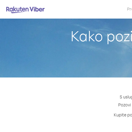
Pr
Kako pozi
S uslu
Pozovi 
Kupite pak