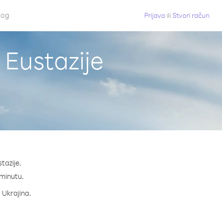
log
Prijava
ili
Stvori račun
 Eustazije
tazije.
 minutu.
a Ukrajina.