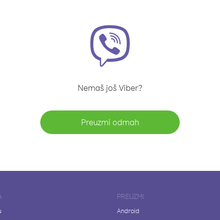
Nemaš još Viber?
Preuzmi odmah
A
PREUZMI
u
Android