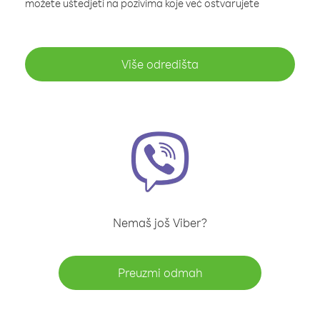
možete uštedjeti na pozivima koje već ostvarujete
Više odredišta
Nemaš još Viber?
Preuzmi odmah