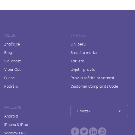
VIBER
TVRTKA
Značajke
O Viberu
Blog
Središte marke
Sigurnost
Karijera
Viber Out
Uvjeti i pravila
Cijene
Pravila zaštite privatnosti
Podrška
Customer Complaints Code
PREUZMI
Hrvatski
Android
iPhone & iPad
Windows PC