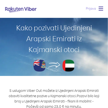
Prijava
Togg
navig
Kako pozivati Ujedinjeni
Arapski Emirati iz
Kajmanski otoci
S uslugom Viber Out možete iz Ujedinjeni Arapski Emirati
obaviti kvalitetne pozive u Kajmanski otoci.
Pozovi bilo koji
broj u Ujedinjeni Arapski Emirati - fiksni ili mobilni! -
Počevši od samo 23.0 ¢ na minutu.