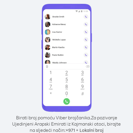
Birati broj pomoću Viber brojčanika.
Za pozivanje
Ujedinjeni Arapski Emirati iz Kajmanski otoci, birajte
na sljedeći način:
+
+
971
Lokalni broj