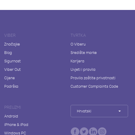
VIBER
TVRTKA
Značajke
O Viberu
Blog
Središte marke
Sigurnost
Karijera
Viber Out
Uvjeti i pravila
Cijene
Pravila zaštite privatnosti
Podrška
Customer Complaints Code
PREUZMI
Hrvatski
Android
iPhone & iPad
Windows PC