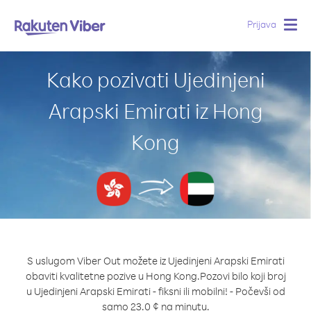
Prijava
Togg
navig
Kako pozivati Ujedinjeni
Arapski Emirati iz Hong
Kong
S uslugom Viber Out možete iz Ujedinjeni Arapski Emirati
obaviti kvalitetne pozive u Hong Kong.
Pozovi bilo koji broj
u Ujedinjeni Arapski Emirati - fiksni ili mobilni! - Počevši od
samo 23.0 ¢ na minutu.