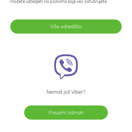
možete uštedjeti na pozivima koje već ostvarujete
Više odredišta
Nemaš još Viber?
Preuzmi odmah