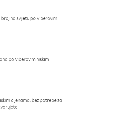
i broj na svijetu po Viberovim
dana po Viberovim niskim
niskim cijenama, bez potrebe za
tvarujete