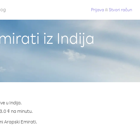
log
Prijava
ili
Stvori račun
irati iz Indija
e u Indija.
 23.0 ¢ na minutu.
eni Arapski Emirati.