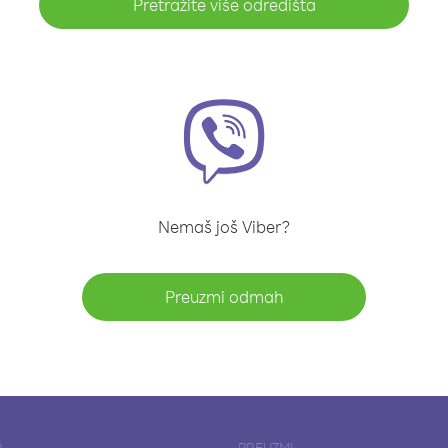
Pretražite više odredišta
Nemaš još Viber?
Preuzmi odmah
A
PREUZMI