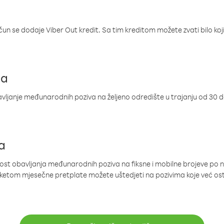
ačun se dodaje Viber Out kredit. Sa tim kreditom možete zvati bilo koj
ja
ljanje međunarodnih poziva na željeno odredište u trajanju od 30 
a
nost obavljanja međunarodnih poziva na fiksne i mobilne brojeve po 
paketom mjesečne pretplate možete uštedjeti na pozivima koje već os