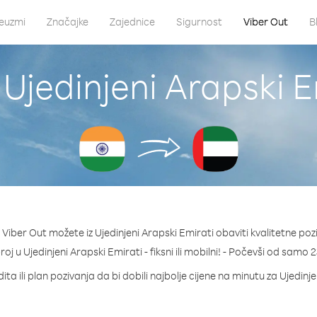
euzmi
Značajke
Zajednice
Sigurnost
Viber Out
B
Ujedinjeni Arapski Em
Viber Out možete iz Ujedinjeni Arapski Emirati obaviti kvalitetne poziv
broj u Ujedinjeni Arapski Emirati - fiksni ili mobilni! - Počevši od samo
ta ili plan pozivanja da bi dobili najbolje cijene na minutu za Ujedinj