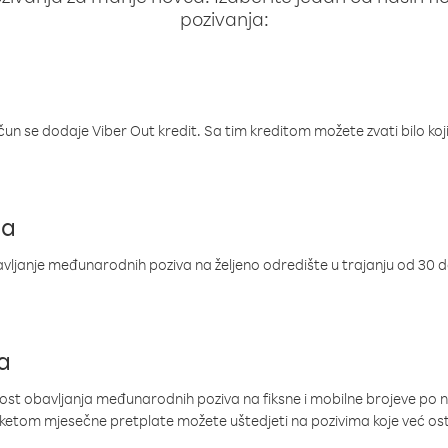
pozivanja:
ačun se dodaje Viber Out kredit. Sa tim kreditom možete zvati bilo koj
ja
ljanje međunarodnih poziva na željeno odredište u trajanju od 30 
a
nost obavljanja međunarodnih poziva na fiksne i mobilne brojeve po 
paketom mjesečne pretplate možete uštedjeti na pozivima koje već os