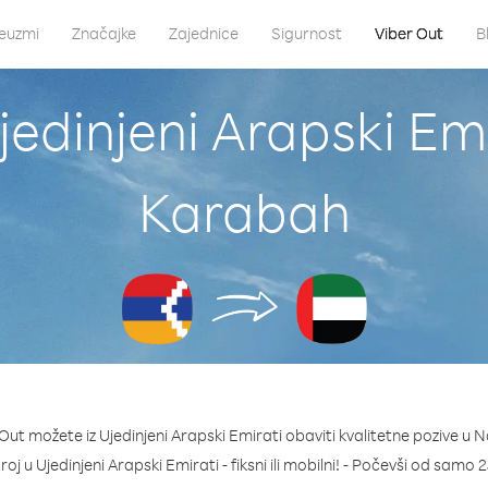
euzmi
Značajke
Zajednice
Sigurnost
Viber Out
B
jedinjeni Arapski Em
Karabah
Out možete iz Ujedinjeni Arapski Emirati obaviti kvalitetne pozive u
broj u Ujedinjeni Arapski Emirati - fiksni ili mobilni! - Počevši od samo