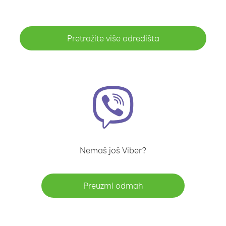
Pretražite više odredišta
Nemaš još Viber?
Preuzmi odmah