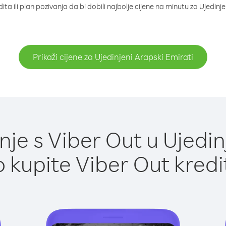
ta ili plan pozivanja da bi dobili najbolje cijene na minutu za Ujedinj
Prikaži cijene za Ujedinjeni Arapski Emirati
je s Viber Out u Ujedinj
 kupite Viber Out kredi