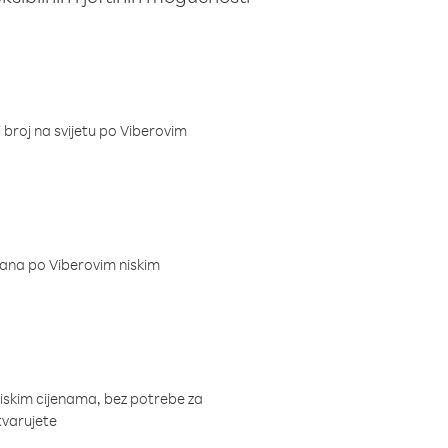
i broj na svijetu po Viberovim
dana po Viberovim niskim
niskim cijenama, bez potrebe za
tvarujete