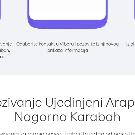
ivanje
Odaberite kontakt u Viberu i pozovite iz njihovog
Iz g
abah,
prikaza informacija
roj
ozivanje Ujedinjeni Araps
Nagorno Karabah
ivanja za manje novca. Izaberite jedan od naših fleks