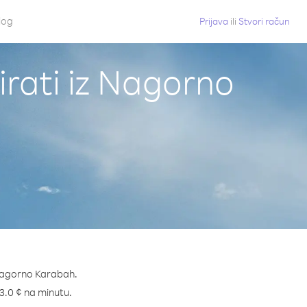
log
Prijava
ili
Stvori račun
irati iz Nagorno
 Nagorno Karabah.
 23.0 ¢ na minutu.