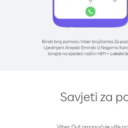
Birati broj pomoću Viber brojčanika.
Za poz
Ujedinjeni Arapski Emirati iz Nagorno Kar
birajte na sljedeći način:
+
+
971
Lokalni b
Savjeti za p
Viber Out omogućuje više poz