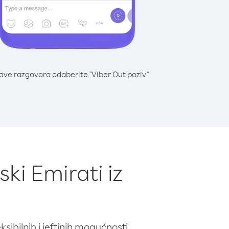
lave razgovora odaberite "Viber Out poziv"
ki Emirati iz
ibilnih i jeftinih mogućnosti