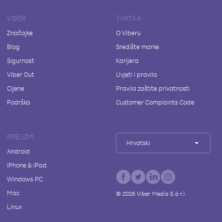
VIBER
TVRTKA
Značajke
O Viberu
Blog
Središte marke
Sigurnost
Karijera
Viber Out
Uvjeti i pravila
Cijene
Pravila zaštite privatnosti
Podrška
Customer Complaints Code
PREUZMI
Hrvatski
Android
iPhone & iPad
Windows PC
Mac
©
2026
Viber Media S.à r.l.
Linux