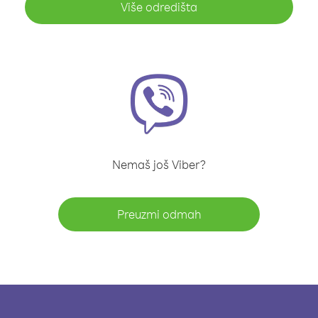
Više odredišta
Nemaš još Viber?
Preuzmi odmah