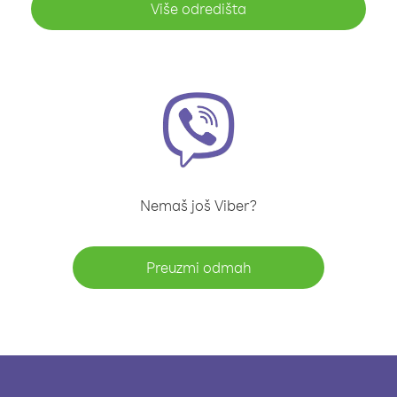
Više odredišta
Nemaš još Viber?
Preuzmi odmah