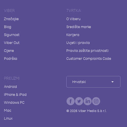
VIBER
TVRTKA
Značajke
O Viberu
Blog
Središte marke
Sigurnost
Karijera
Viber Out
Uvjeti i pravila
Cijene
Pravila zaštite privatnosti
Podrška
Customer Complaints Code
PREUZMI
Hrvatski
Android
iPhone & iPad
Windows PC
Mac
©
2026
Viber Media S.à r.l.
Linux