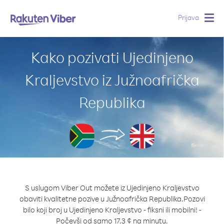
Prijava
Togg
navig
Kako pozivati Ujedinjeno
Kraljevstvo iz Južnoafrička
Republika
S uslugom Viber Out možete iz Ujedinjeno Kraljevstvo
obaviti kvalitetne pozive u Južnoafrička Republika.
Pozovi
bilo koji broj u Ujedinjeno Kraljevstvo - fiksni ili mobilni! -
Počevši od samo 17.3 ¢ na minutu.