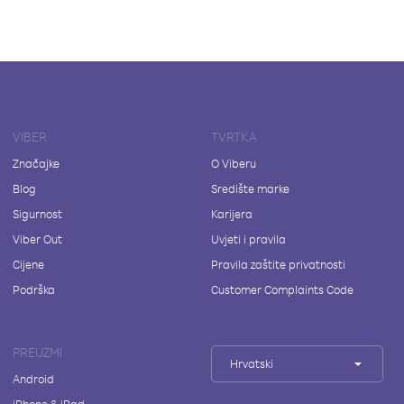
VIBER
TVRTKA
Značajke
O Viberu
Blog
Središte marke
Sigurnost
Karijera
Viber Out
Uvjeti i pravila
Cijene
Pravila zaštite privatnosti
Podrška
Customer Complaints Code
PREUZMI
Hrvatski
Android