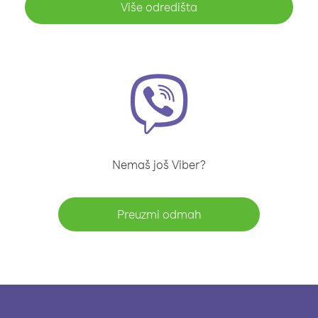
Više odredišta
Nemaš još Viber?
Preuzmi odmah