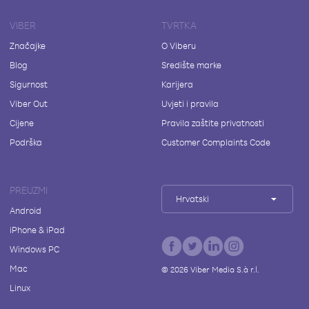
VIBER
TVRTKA
Značajke
O Viberu
Blog
Središte marke
Sigurnost
Karijera
Viber Out
Uvjeti i pravila
Cijene
Pravila zaštite privatnosti
Podrška
Customer Complaints Code
PREUZMI
Hrvatski
Android
iPhone & iPad
Windows PC
Mac
©
2026
Viber Media S.à r.l.
Linux