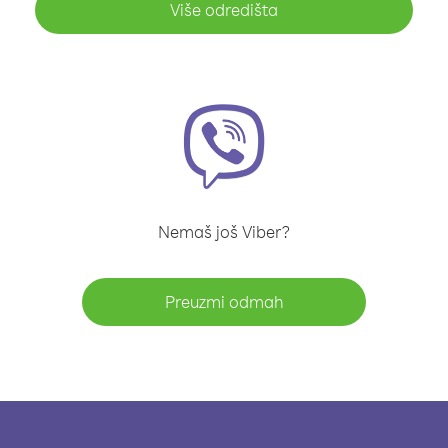
Više odredišta
Nemaš još Viber?
Preuzmi odmah