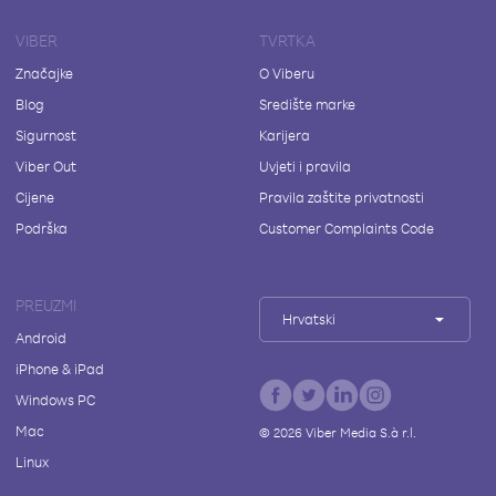
VIBER
TVRTKA
Značajke
O Viberu
Blog
Središte marke
Sigurnost
Karijera
Viber Out
Uvjeti i pravila
Cijene
Pravila zaštite privatnosti
Podrška
Customer Complaints Code
PREUZMI
Hrvatski
Android
iPhone & iPad
Windows PC
Mac
©
2026
Viber Media S.à r.l.
Linux