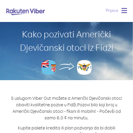
Prijava
Togg
navig
Kako pozivati Američki
Djevičanski otoci iz Fidži
S uslugom Viber Out možete iz Američki Djevičanski otoci
obaviti kvalitetne pozive u Fidži.
Pozovi bilo koji broj u
Američki Djevičanski otoci - fiksni ili mobilni! - Počevši od
samo 6.0 ¢ na minutu.
Kupite pakete kredita ili plan pozivanja da bi dobili