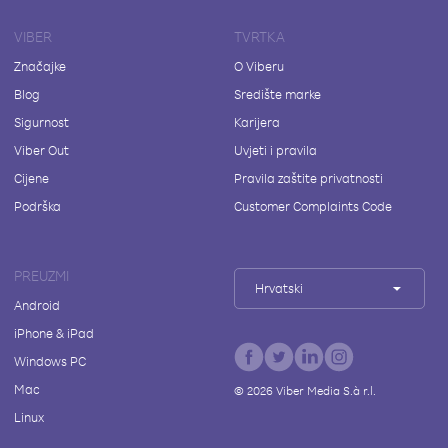
VIBER
TVRTKA
Značajke
O Viberu
Blog
Središte marke
Sigurnost
Karijera
Viber Out
Uvjeti i pravila
Cijene
Pravila zaštite privatnosti
Podrška
Customer Complaints Code
PREUZMI
Hrvatski
Android
iPhone & iPad
Windows PC
Mac
©
2026
Viber Media S.à r.l.
Linux