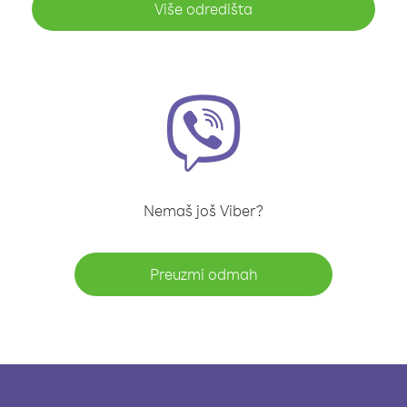
Više odredišta
Nemaš još Viber?
Preuzmi odmah