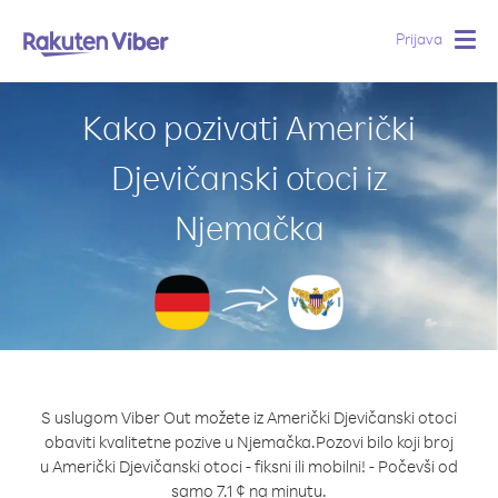
Prijava
Togg
navig
Kako pozivati Američki
Djevičanski otoci iz
Njemačka
S uslugom Viber Out možete iz Američki Djevičanski otoci
obaviti kvalitetne pozive u Njemačka.
Pozovi bilo koji broj
u Američki Djevičanski otoci - fiksni ili mobilni! - Počevši od
samo 7.1 ¢ na minutu.