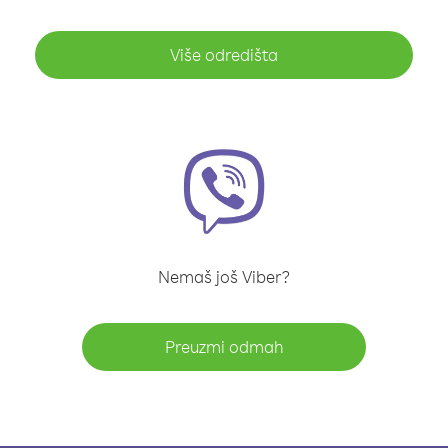
Više odredišta
Nemaš još Viber?
Preuzmi odmah