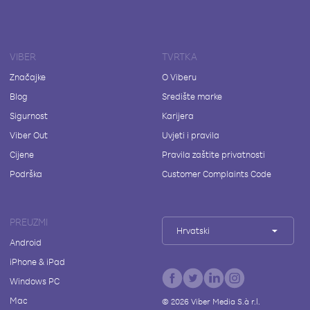
VIBER
TVRTKA
Značajke
O Viberu
Blog
Središte marke
Sigurnost
Karijera
Viber Out
Uvjeti i pravila
Cijene
Pravila zaštite privatnosti
Podrška
Customer Complaints Code
PREUZMI
Hrvatski
Android
iPhone & iPad
Windows PC
Mac
©
2026
Viber Media S.à r.l.