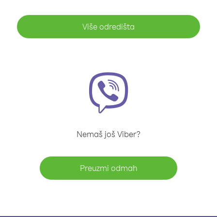
Više odredišta
Nemaš još Viber?
Preuzmi odmah