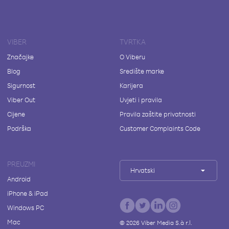
VIBER
TVRTKA
Značajke
O Viberu
Blog
Središte marke
Sigurnost
Karijera
Viber Out
Uvjeti i pravila
Cijene
Pravila zaštite privatnosti
Podrška
Customer Complaints Code
PREUZMI
Hrvatski
Android
iPhone & iPad
Windows PC
Mac
©
2026
Viber Media S.à r.l.