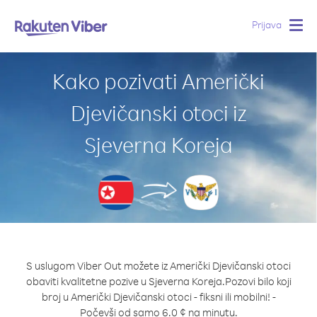
Prijava
Togg
navig
Kako pozivati Američki
Djevičanski otoci iz
Sjeverna Koreja
S uslugom Viber Out možete iz Američki Djevičanski otoci
obaviti kvalitetne pozive u Sjeverna Koreja.
Pozovi bilo koji
broj u Američki Djevičanski otoci - fiksni ili mobilni! -
Počevši od samo 6.0 ¢ na minutu.