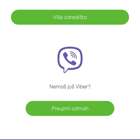
Više odredišta
Nemaš još Viber?
Preuzmi odmah