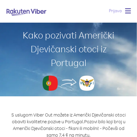
Prijava
Togg
navig
Kako pozivati Američki
Djevičanski otoci iz
Portugal
S uslugom Viber Out možete iz Američki Djevičanski otoci
obaviti kvalitetne pozive u Portugal.
Pozovi bilo koji broj u
Američki Djevičanski otoci - fiksni ili mobilni! - Počevši od
samo 7.4 ¢ na minutu.