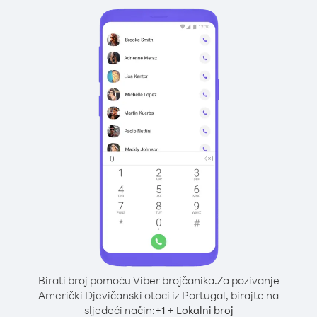
Birati broj pomoću Viber brojčanika.
Za pozivanje
Američki Djevičanski otoci iz Portugal, birajte na
sljedeći način:
+
+
1
Lokalni broj