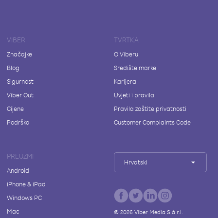
VIBER
TVRTKA
Značajke
O Viberu
Blog
Središte marke
Sigurnost
Karijera
Viber Out
Uvjeti i pravila
Cijene
Pravila zaštite privatnosti
Podrška
Customer Complaints Code
PREUZMI
Hrvatski
Android
iPhone & iPad
Windows PC
Mac
©
2026
Viber Media S.à r.l.