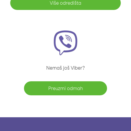
Više odredišta
Nemaš još Viber?
Preuzmi odmah