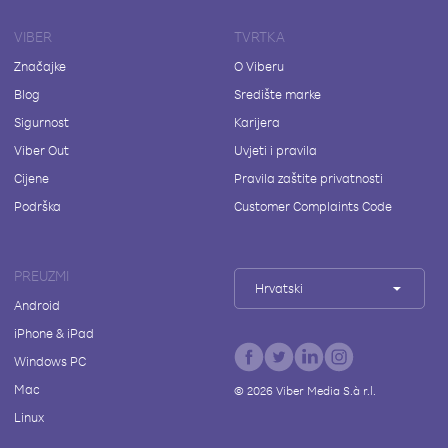
VIBER
TVRTKA
Značajke
O Viberu
Blog
Središte marke
Sigurnost
Karijera
Viber Out
Uvjeti i pravila
Cijene
Pravila zaštite privatnosti
Podrška
Customer Complaints Code
PREUZMI
Hrvatski
Android
iPhone & iPad
Windows PC
Mac
©
2026
Viber Media S.à r.l.
Linux