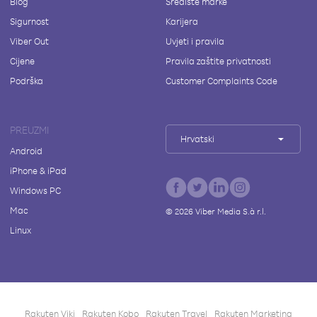
Blog
Središte marke
Sigurnost
Karijera
Viber Out
Uvjeti i pravila
Cijene
Pravila zaštite privatnosti
Podrška
Customer Complaints Code
PREUZMI
Hrvatski
Android
iPhone & iPad
Windows PC
Mac
©
2026
Viber Media S.à r.l.
Linux
Rakuten Viki
Rakuten Kobo
Rakuten Travel
Rakuten Marketing