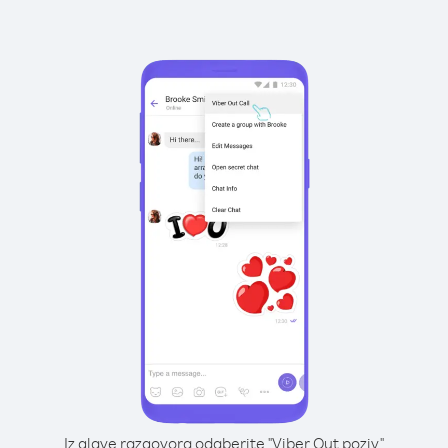
Iz glave razgovora odaberite "Viber Out poziv"