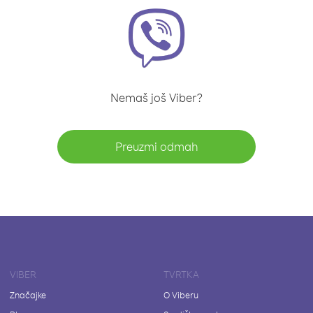
Nemaš još Viber?
Preuzmi odmah
VIBER
TVRTKA
Značajke
O Viberu