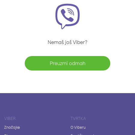
Nemaš još Viber?
Preuzmi odmah
VIBER
TVRTKA
Značajke
O Viberu