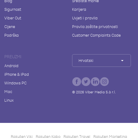
Blog
Središte marke
Sigurnost
Karijera
Viber Out
Uvjeti i pravila
Cijene
Pravila zaštite privatnosti
Podrška
Customer Complaints Code
PREUZMI
Hrvatski
Android
iPhone & iPad
Windows PC
Mac
©
2026
Viber Media S.à r.l.
Linux
Rakuten Viki
Rakuten Kobo
Rakuten Travel
Rakuten Marketing