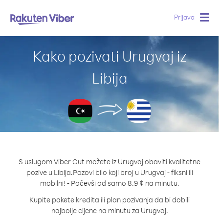
Prijava
Togg
navig
Kako pozivati Urugvaj iz
Libija
S uslugom Viber Out možete iz Urugvaj obaviti kvalitetne
pozive u Libija.
Pozovi bilo koji broj u Urugvaj - fiksni ili
mobilni! - Počevši od samo 8.9 ¢ na minutu.
Kupite pakete kredita ili plan pozivanja da bi dobili
najbolje cijene na minutu za Urugvaj.