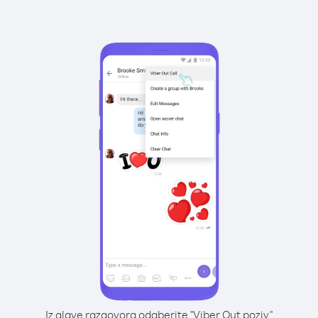
Iz glave razgovora odaberite "Viber Out poziv"