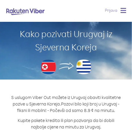
Prijava
Togg
navig
Kako pozivati Urugvaj iz
Sjeverna Koreja
S uslugom Viber Out možete iz Urugvaj obaviti kvalitetne
pozive u Sjeverna Koreja.
Pozovi bilo koji broj u Urugvaj -
fiksni ili mobilni! - Počevši od samo 8.9 ¢ na minutu.
Kupite pakete kredita ili plan pozivanja da bi dobili
najbolje cijene na minutu za Urugvaj.