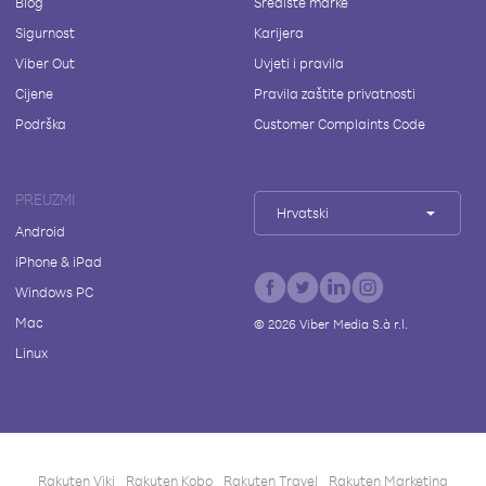
Blog
Središte marke
Sigurnost
Karijera
Viber Out
Uvjeti i pravila
Cijene
Pravila zaštite privatnosti
Podrška
Customer Complaints Code
PREUZMI
Hrvatski
Android
iPhone & iPad
Windows PC
Mac
©
2026
Viber Media S.à r.l.
Linux
Rakuten Viki
Rakuten Kobo
Rakuten Travel
Rakuten Marketing