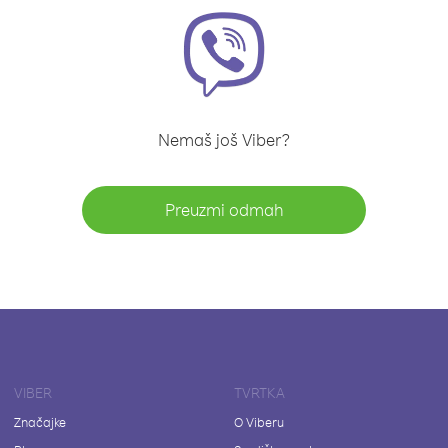
Nemaš još Viber?
Preuzmi odmah
VIBER
TVRTKA
Značajke
O Viberu