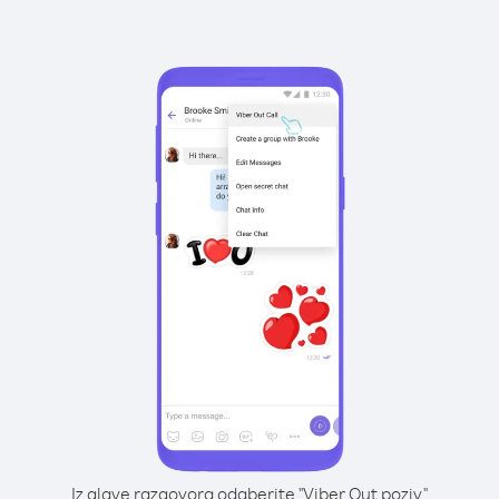
Iz glave razgovora odaberite "Viber Out poziv"