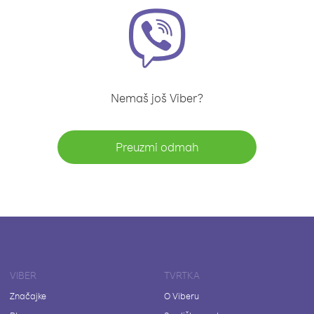
Nemaš još Viber?
Preuzmi odmah
VIBER
TVRTKA
Značajke
O Viberu