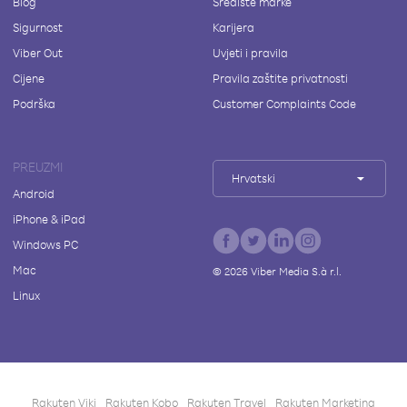
Blog
Središte marke
Sigurnost
Karijera
Viber Out
Uvjeti i pravila
Cijene
Pravila zaštite privatnosti
Podrška
Customer Complaints Code
PREUZMI
Hrvatski
Android
iPhone & iPad
Windows PC
Mac
©
2026
Viber Media S.à r.l.
Linux
Rakuten Viki
Rakuten Kobo
Rakuten Travel
Rakuten Marketing