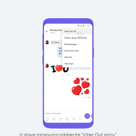
Iz glave razgovora odaberite "Viber Out poziv"