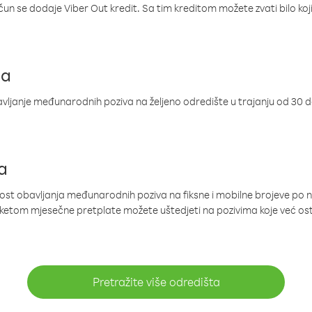
ačun se dodaje Viber Out kredit. Sa tim kreditom možete zvati bilo koj
ja
ljanje međunarodnih poziva na željeno odredište u trajanju od 30 
a
nost obavljanja međunarodnih poziva na fiksne i mobilne brojeve po 
paketom mjesečne pretplate možete uštedjeti na pozivima koje već os
Pretražite više odredišta