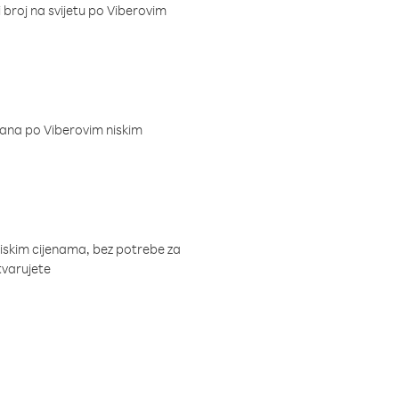
i broj na svijetu po Viberovim
dana po Viberovim niskim
niskim cijenama, bez potrebe za
tvarujete