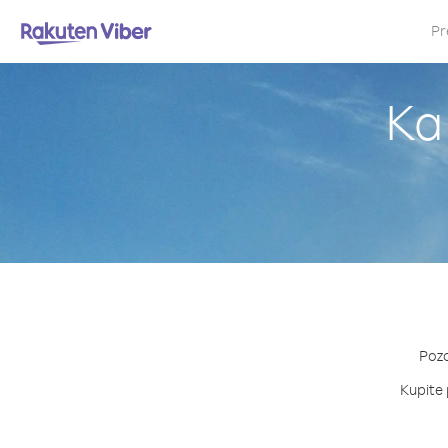
Pr
Ka
Pozo
Kupite 