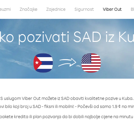
euzmi
Značajke
Zajednice
Sigurnost
Viber Out
B
ko pozivati SAD iz K
S uslugom Viber Out možete iz SAD obaviti kvalitetne pozive u Kuba.
vi bilo koji broj u SAD - fiksni ili mobilni! - Počevši od samo 1.9 ¢ na mi
pakete kredita ili plan pozivanja da bi dobili najbolje cijene na minutu