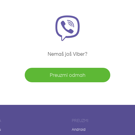
Nemaš još Viber?
Preuzmi odmah
A
PREUZMI
u
Android