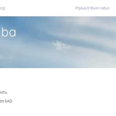
log
Prijava
ili
Stvori račun
uba
nutu.
 za SAD.