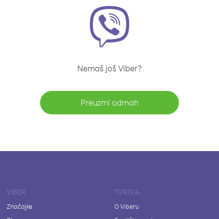
Nemaš još Viber?
Preuzmi odmah
VIBER
TVRTKA
Značajke
O Viberu