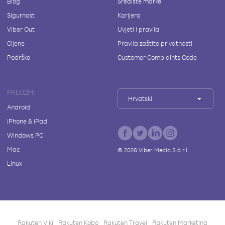
Blog
Središte marke
Sigurnost
Karijera
Viber Out
Uvjeti i pravila
Cijene
Pravila zaštite privatnosti
Podrška
Customer Complaints Code
PREUZMI
Hrvatski
Android
iPhone & iPad
Windows PC
Mac
©
2026
Viber Media S.à r.l.
Linux
Rakuten Viki
Rakuten Kobo
Rakuten Travel
Rakuten Marketing