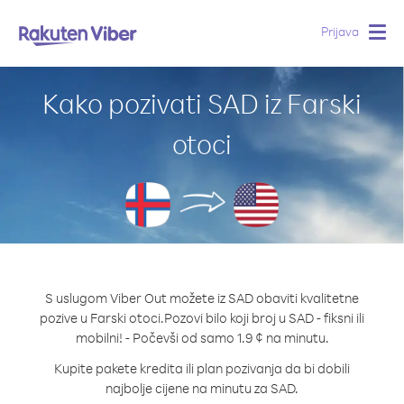
Prijava
Togg
navig
Kako pozivati SAD iz Farski
otoci
S uslugom Viber Out možete iz SAD obaviti kvalitetne
pozive u Farski otoci.
Pozovi bilo koji broj u SAD - fiksni ili
mobilni! - Počevši od samo 1.9 ¢ na minutu.
Kupite pakete kredita ili plan pozivanja da bi dobili
najbolje cijene na minutu za SAD.