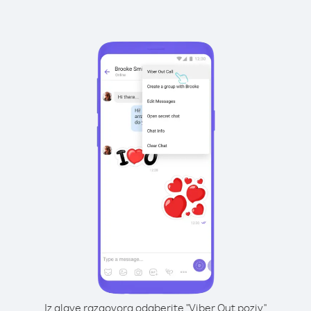
Iz glave razgovora odaberite "Viber Out poziv"