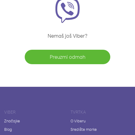
Nemaš još Viber?
Preuzmi odmah
VIBER
TVRTKA
Značajke
O Viberu
Blog
Središte marke