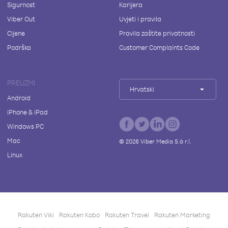
Sigurnost
Karijera
Viber Out
Uvjeti i pravila
Cijene
Pravila zaštite privatnosti
Podrška
Customer Complaints Code
PREUZMI
Hrvatski
Android
iPhone & iPad
Windows PC
Mac
©
2026
Viber Media S.à r.l.
Linux
Rakuten Viki
Rakuten Kobo
Rakuten Travel
Rakuten Marketing