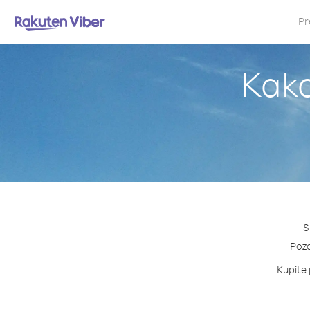
Pr
Kako
S
Pozo
Kupite 