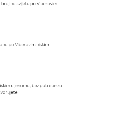
i broj na svijetu po Viberovim
dana po Viberovim niskim
niskim cijenama, bez potrebe za
tvarujete