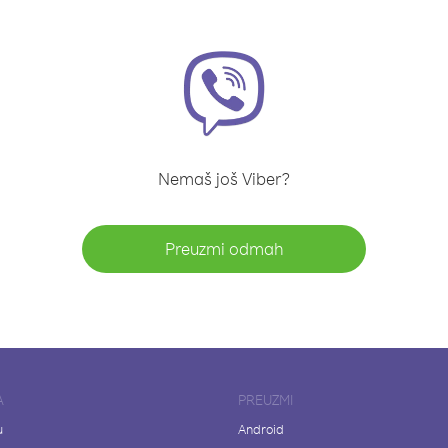
Nemaš još Viber?
Preuzmi odmah
A
PREUZMI
u
Android