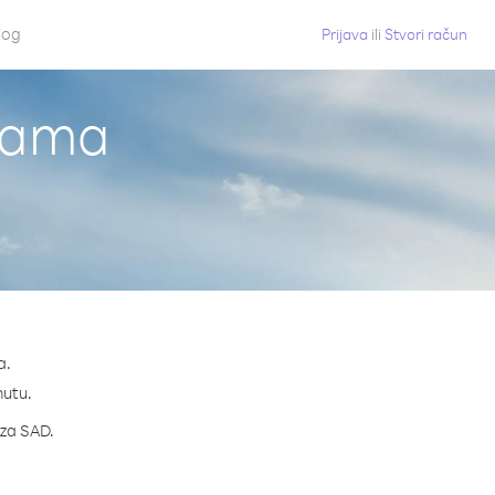
log
Prijava
ili
Stvori račun
anama
a.
nutu.
 za SAD.