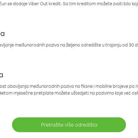
ačun se dodaje Viber Out kredit. Sa tim kreditom možete zvati bilo koj
ja
ljanje međunarodnih poziva na željeno odredište u trajanju od 30 
a
nost obavljanja međunarodnih poziva na fiksne i mobilne brojeve po 
paketom mjesečne pretplate možete uštedjeti na pozivima koje već os
Pretražite više odredišta