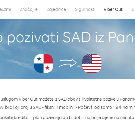
euzmi
Značajke
Zajednice
Sigurnost
Viber Out
B
 pozivati SAD iz P
 uslugom Viber Out možete iz SAD obaviti kvalitetne pozive u Panam
vi bilo koji broj u SAD - fiksni ili mobilni! - Počevši od samo 1.9 ¢ na mi
pakete kredita ili plan pozivanja da bi dobili najbolje cijene na minutu