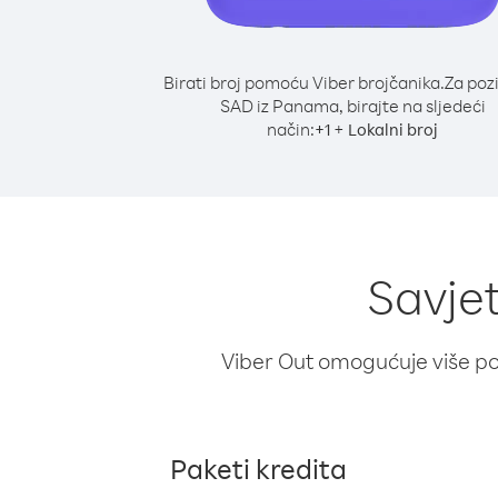
Birati broj pomoću Viber brojčanika.
Za poz
SAD iz Panama, birajte na sljedeći
način:
+
+
1
Lokalni broj
Savje
Viber Out omogućuje više poz
Paketi kredita