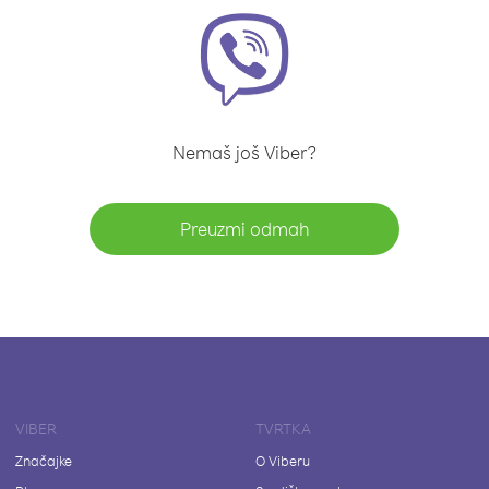
Nemaš još Viber?
Preuzmi odmah
VIBER
TVRTKA
Značajke
O Viberu