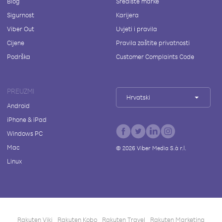
Blog
Središte marke
Sigurnost
Karijera
Viber Out
Uvjeti i pravila
Cijene
Pravila zaštite privatnosti
Podrška
Customer Complaints Code
PREUZMI
Hrvatski
Android
iPhone & iPad
Windows PC
Mac
©
2026
Viber Media S.à r.l.
Linux
Rakuten Viki
Rakuten Kobo
Rakuten Travel
Rakuten Marketing