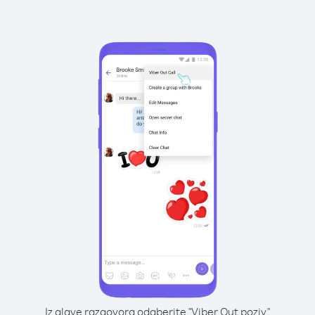
Iz glave razgovora odaberite "Viber Out poziv"