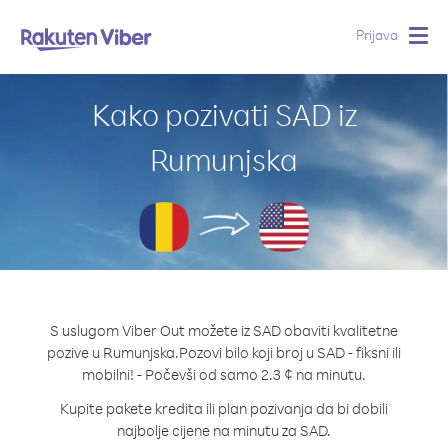
Prijava
Togg
navig
Kako pozivati SAD iz
Rumunjska
S uslugom Viber Out možete iz SAD obaviti kvalitetne
pozive u Rumunjska.
Pozovi bilo koji broj u SAD - fiksni ili
mobilni! - Počevši od samo 2.3 ¢ na minutu.
Kupite pakete kredita ili plan pozivanja da bi dobili
najbolje cijene na minutu za SAD.