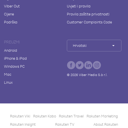
Viber Out
Uvjeti i pravila
Cijene
Pravila zaštite privatnosti
Podrška
Customer Complaints Code
PREUZMI
Hrvatski
Android
iPhone & iPad
Windows PC
Mac
©
2026
Viber Media S.à r.l.
Linux
Rakuten Viki
Rakuten Kobo
Rakuten Travel
Rakuten Marketing
Rakuten Insight
Rakuten TV
About Rakuten