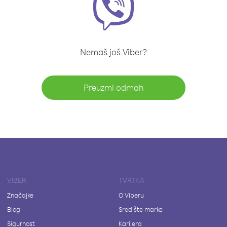
Nemaš još Viber?
Preuzmi odmah
VIBER
TVRTKA
Značajke
O Viberu
Blog
Središte marke
Sigurnost
Karijera