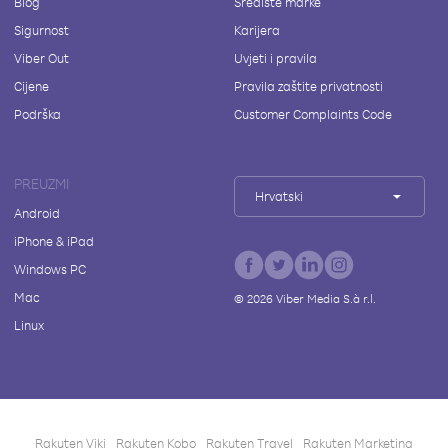
Blog
Središte marke
Sigurnost
Karijera
Viber Out
Uvjeti i pravila
Cijene
Pravila zaštite privatnosti
Podrška
Customer Complaints Code
PREUZMI
Hrvatski
Android
iPhone & iPad
Windows PC
Mac
©
2026
Viber Media S.à r.l.
Linux
Rakuten Viki
Rakuten Kobo
Rakuten Travel
Rakuten Marketing