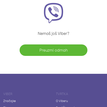
Nemaš još Viber?
Preuzmi odmah
VIBER
TVRTKA
Značajke
O Viberu