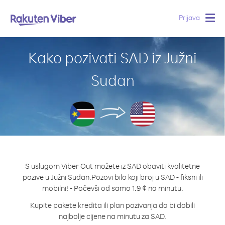
Prijava
Togg
navig
Kako pozivati SAD iz Južni
Sudan
S uslugom Viber Out možete iz SAD obaviti kvalitetne
pozive u Južni Sudan.
Pozovi bilo koji broj u SAD - fiksni ili
mobilni! - Počevši od samo 1.9 ¢ na minutu.
Kupite pakete kredita ili plan pozivanja da bi dobili
najbolje cijene na minutu za SAD.