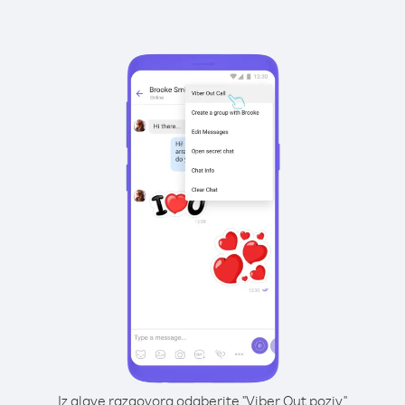
Iz glave razgovora odaberite "Viber Out poziv"