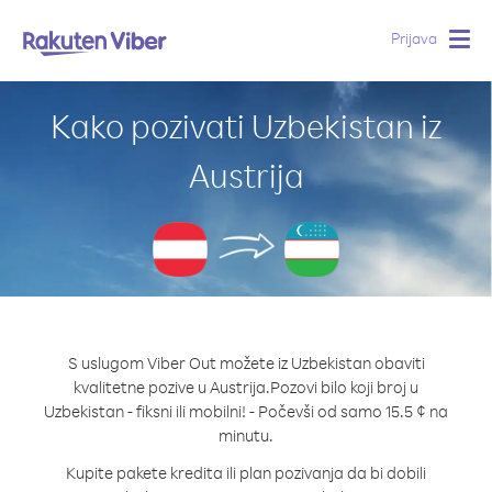
Prijava
Togg
navig
Kako pozivati Uzbekistan iz
Austrija
S uslugom Viber Out možete iz Uzbekistan obaviti
kvalitetne pozive u Austrija.
Pozovi bilo koji broj u
Uzbekistan - fiksni ili mobilni! - Počevši od samo 15.5 ¢ na
minutu.
Kupite pakete kredita ili plan pozivanja da bi dobili