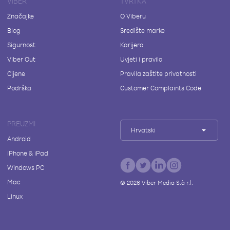
VIBER
TVRTKA
Značajke
O Viberu
Blog
Središte marke
Sigurnost
Karijera
Viber Out
Uvjeti i pravila
Cijene
Pravila zaštite privatnosti
Podrška
Customer Complaints Code
PREUZMI
Hrvatski
Android
iPhone & iPad
Windows PC
Mac
©
2026
Viber Media S.à r.l.
Linux