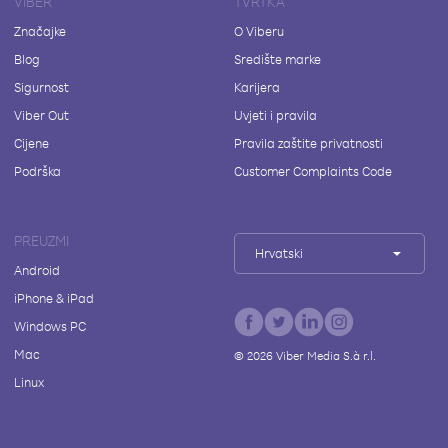
VIBER
TVRTKA
Značajke
O Viberu
Blog
Središte marke
Sigurnost
Karijera
Viber Out
Uvjeti i pravila
Cijene
Pravila zaštite privatnosti
Podrška
Customer Complaints Code
PREUZMI
Hrvatski
Android
iPhone & iPad
Windows PC
Mac
©
2026
Viber Media S.à r.l.
Linux