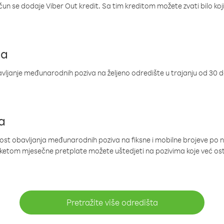
ačun se dodaje Viber Out kredit. Sa tim kreditom možete zvati bilo koj
ja
ljanje međunarodnih poziva na željeno odredište u trajanju od 30 
a
nost obavljanja međunarodnih poziva na fiksne i mobilne brojeve po 
paketom mjesečne pretplate možete uštedjeti na pozivima koje već os
Pretražite više odredišta