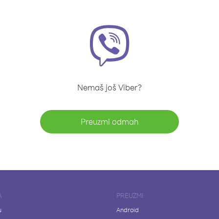
Nemaš još Viber?
Preuzmi odmah
A
PREUZMI
u
Android