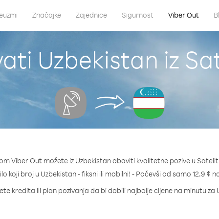
euzmi
Značajke
Zajednice
Sigurnost
Viber Out
B
ati Uzbekistan iz Sate
om Viber Out možete iz Uzbekistan obaviti kvalitetne pozive u Satelit 
lo koji broj u Uzbekistan - fiksni ili mobilni! - Počevši od samo 12.9 ¢ 
te kredita ili plan pozivanja da bi dobili najbolje cijene na minutu za