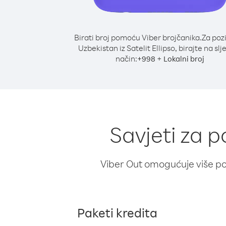
Birati broj pomoću Viber brojčanika.
Za poz
Uzbekistan iz Satelit Ellipso, birajte na slj
način:
+
+
998
Lokalni broj
Savjeti za p
Viber Out omogućuje više poz
Paketi kredita