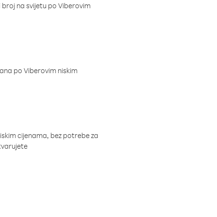
i broj na svijetu po Viberovim
dana po Viberovim niskim
niskim cijenama, bez potrebe za
tvarujete