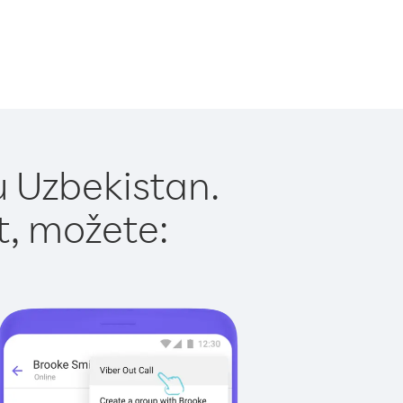
u Uzbekistan.
t, možete: