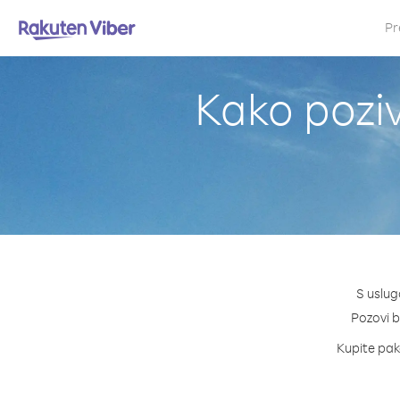
Pr
Kako poziv
S uslug
Pozovi bi
Kupite pake