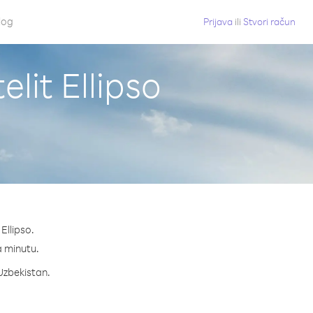
log
Prijava
ili
Stvori račun
lit Ellipso
Ellipso.
na minutu.
 Uzbekistan.