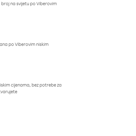
i broj na svijetu po Viberovim
dana po Viberovim niskim
niskim cijenama, bez potrebe za
tvarujete