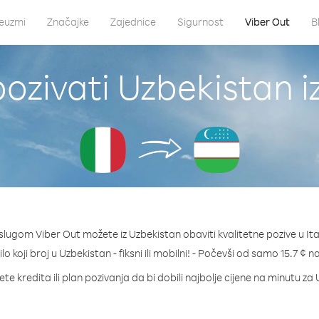
euzmi
Značajke
Zajednice
Sigurnost
Viber Out
B
ozivati Uzbekistan iz 
slugom Viber Out možete iz Uzbekistan obaviti kvalitetne pozive u Ital
lo koji broj u Uzbekistan - fiksni ili mobilni! - Počevši od samo 15.7 ¢ 
te kredita ili plan pozivanja da bi dobili najbolje cijene na minutu za