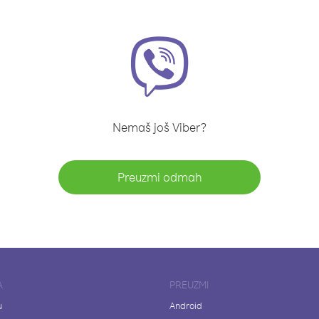
Nemaš još Viber?
Preuzmi odmah
A
PREUZMI
u
Android