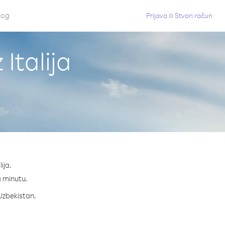
log
Prijava
ili
Stvori račun
Italija
ija.
na minutu.
 Uzbekistan.