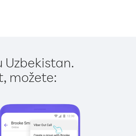
u Uzbekistan.
t, možete: