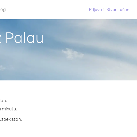
log
Prijava
ili
Stvori račun
z Palau
lau.
na minutu.
 Uzbekistan.