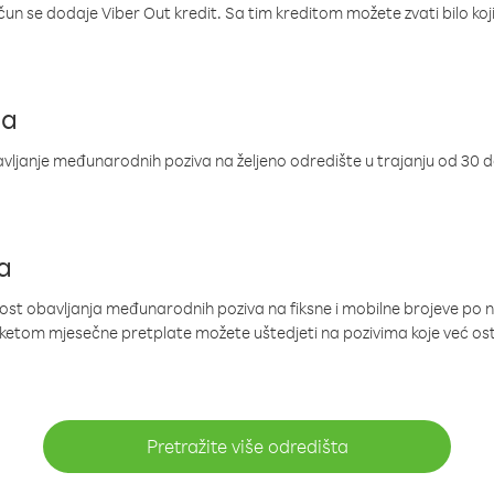
ačun se dodaje Viber Out kredit. Sa tim kreditom možete zvati bilo koj
ja
ljanje međunarodnih poziva na željeno odredište u trajanju od 30 
a
nost obavljanja međunarodnih poziva na fiksne i mobilne brojeve po 
paketom mjesečne pretplate možete uštedjeti na pozivima koje već os
Pretražite više odredišta