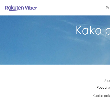
Pr
Kako p
S u
Pozovi bi
Kupite pake