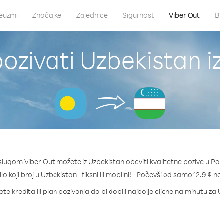
euzmi
Značajke
Zajednice
Sigurnost
Viber Out
B
ozivati Uzbekistan i
slugom Viber Out možete iz Uzbekistan obaviti kvalitetne pozive u Pa
lo koji broj u Uzbekistan - fiksni ili mobilni! - Počevši od samo 12.9 ¢ 
te kredita ili plan pozivanja da bi dobili najbolje cijene na minutu za