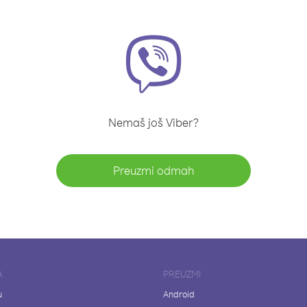
Nemaš još Viber?
Preuzmi odmah
A
PREUZMI
u
Android