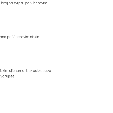
i broj na svijetu po Viberovim
dana po Viberovim niskim
niskim cijenama, bez potrebe za
tvarujete