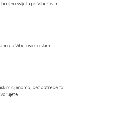
i broj na svijetu po Viberovim
dana po Viberovim niskim
niskim cijenama, bez potrebe za
tvarujete