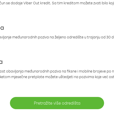
ačun se dodaje Viber Out kredit. Sa tim kreditom možete zvati bilo koj
ja
ljanje međunarodnih poziva na željeno odredište u trajanju od 30 
a
nost obavljanja međunarodnih poziva na fiksne i mobilne brojeve po 
paketom mjesečne pretplate možete uštedjeti na pozivima koje već os
Pretražite više odredišta