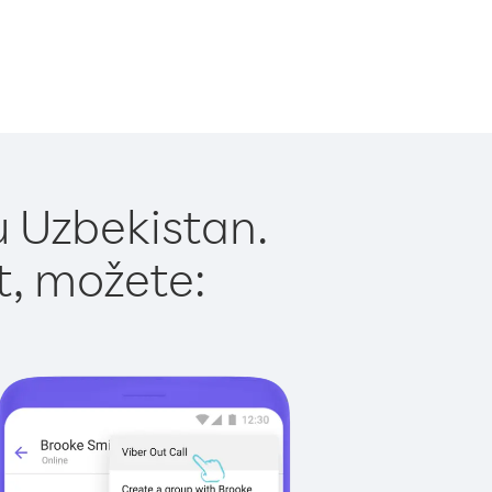
u Uzbekistan.
t, možete: