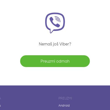
Nemaš još Viber?
Preuzmi odmah
A
PREUZMI
u
Android