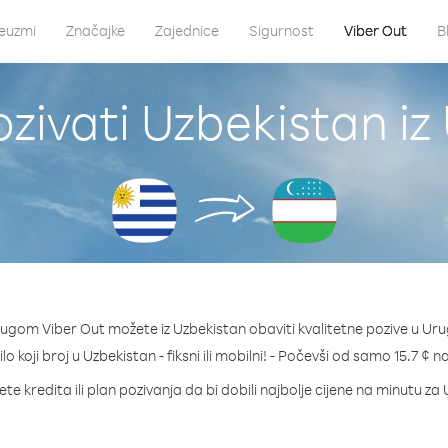
euzmi
Značajke
Zajednice
Sigurnost
Viber Out
B
zivati Uzbekistan iz
lugom Viber Out možete iz Uzbekistan obaviti kvalitetne pozive u Uru
lo koji broj u Uzbekistan - fiksni ili mobilni! - Počevši od samo 15.7 ¢ 
te kredita ili plan pozivanja da bi dobili najbolje cijene na minutu za