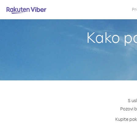
Pr
Kako po
S us
Pozovi bi
Kupite pake