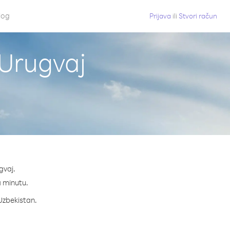
log
Prijava
ili
Stvori račun
 Urugvaj
gvaj.
na minutu.
 Uzbekistan.