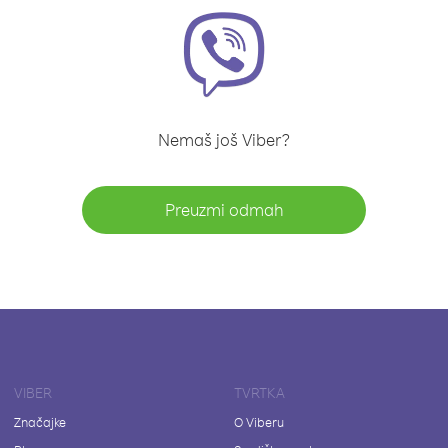
Nemaš još Viber?
Preuzmi odmah
VIBER
TVRTKA
Značajke
O Viberu