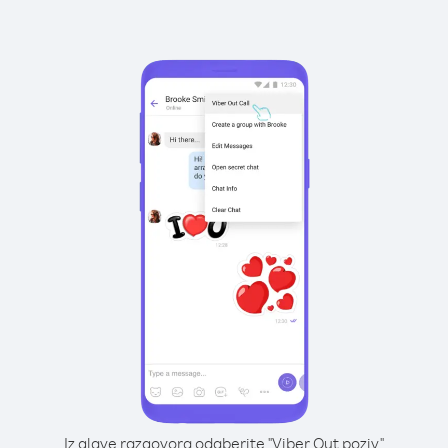
Iz glave razgovora odaberite "Viber Out poziv"