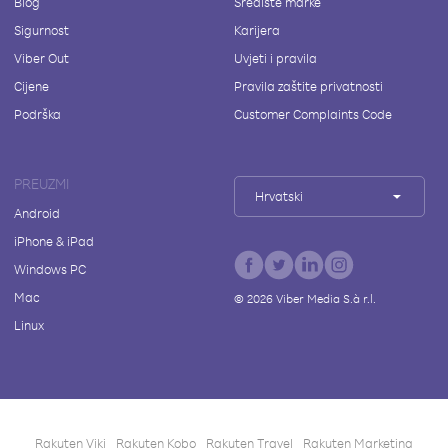
Blog
Središte marke
Sigurnost
Karijera
Viber Out
Uvjeti i pravila
Cijene
Pravila zaštite privatnosti
Podrška
Customer Complaints Code
PREUZMI
Hrvatski
Android
iPhone & iPad
Windows PC
Mac
©
2026
Viber Media S.à r.l.
Linux
Rakuten Viki
Rakuten Kobo
Rakuten Travel
Rakuten Marketing