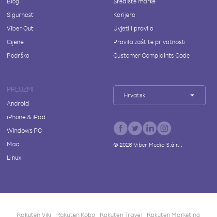
Blog
Središte marke
Sigurnost
Karijera
Viber Out
Uvjeti i pravila
Cijene
Pravila zaštite privatnosti
Podrška
Customer Complaints Code
PREUZMI
Hrvatski
Android
iPhone & iPad
Windows PC
Mac
©
2026
Viber Media S.à r.l.
Linux
Rakuten Viki
Rakuten Kobo
Rakuten Travel
Rakuten Marketing