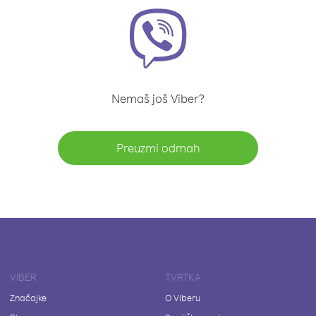
Nemaš još Viber?
Preuzmi odmah
VIBER
TVRTKA
Značajke
O Viberu