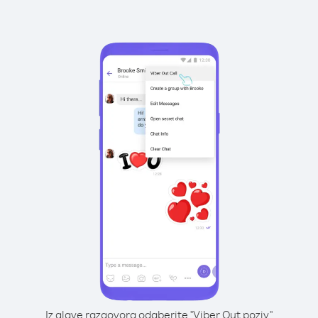
Iz glave razgovora odaberite "Viber Out poziv"