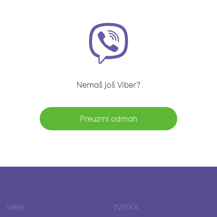
Nemaš još Viber?
Preuzmi odmah
VIBER
TVRTKA