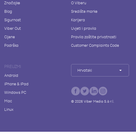
Značajke
O Viberu
Blog
Središte marke
Sigurnost
Karijera
Viber Out
Uvjeti i pravila
Cijene
Pravila zaštite privatnosti
Podrška
Customer Complaints Code
PREUZMI
Hrvatski
Android
iPhone & iPad
Windows PC
Mac
©
2026
Viber Media S.à r.l.
Linux