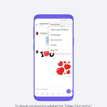
Iz glave razgovora odaberite "Viber Out poziv"