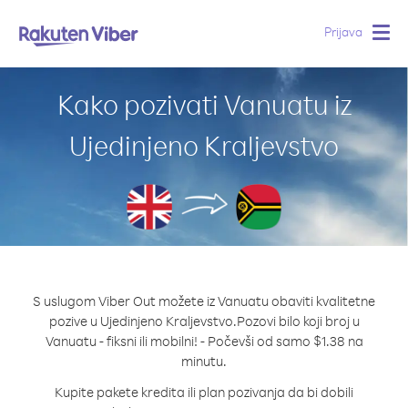
Prijava
Togg
navig
Kako pozivati Vanuatu iz
Ujedinjeno Kraljevstvo
S uslugom Viber Out možete iz Vanuatu obaviti kvalitetne
pozive u Ujedinjeno Kraljevstvo.
Pozovi bilo koji broj u
Vanuatu - fiksni ili mobilni! - Počevši od samo $1.38 na
minutu.
Kupite pakete kredita ili plan pozivanja da bi dobili