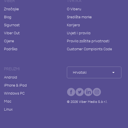
VIBER
TVRTKA
Značajke
O Viberu
Blog
Središte marke
Sigurnost
Karijera
Viber Out
Uvjeti i pravila
Cijene
Pravila zaštite privatnosti
Podrška
Customer Complaints Code
PREUZMI
Hrvatski
Android
iPhone & iPad
Windows PC
Mac
©
2026
Viber Media S.à r.l.
Linux