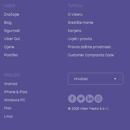
VIBER
TVRTKA
Značajke
O Viberu
Blog
Središte marke
Sigurnost
Karijera
Viber Out
Uvjeti i pravila
Cijene
Pravila zaštite privatnosti
Podrška
Customer Complaints Code
PREUZMI
Hrvatski
Android
iPhone & iPad
Windows PC
Mac
©
2026
Viber Media S.à r.l.
Linux