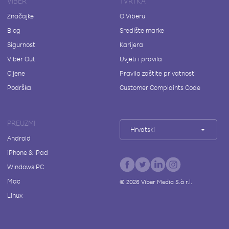
VIBER
TVRTKA
Značajke
O Viberu
Blog
Središte marke
Sigurnost
Karijera
Viber Out
Uvjeti i pravila
Cijene
Pravila zaštite privatnosti
Podrška
Customer Complaints Code
PREUZMI
Hrvatski
Android
iPhone & iPad
Windows PC
Mac
©
2026
Viber Media S.à r.l.
Linux