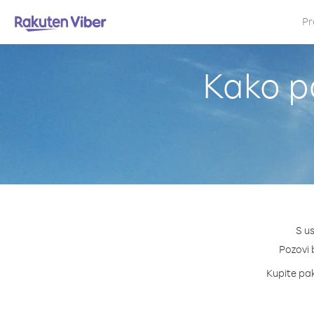
Pr
Kako p
S u
Pozovi b
Kupite pak