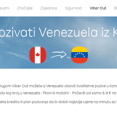
euzmi
Značajke
Zajednice
Sigurnost
Viber Out
B
ozivati Venezuela iz
slugom Viber Out možete iz Venezuela obaviti kvalitetne pozive u Kan
ilo koji broj u Venezuela - fiksni ili mobilni! - Počevši od samo 6.9 ¢ n
ete kredita ili plan pozivanja da bi dobili najbolje cijene na minutu za