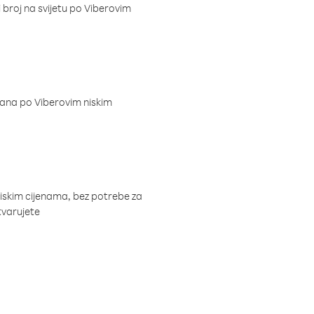
i broj na svijetu po Viberovim
dana po Viberovim niskim
niskim cijenama, bez potrebe za
tvarujete