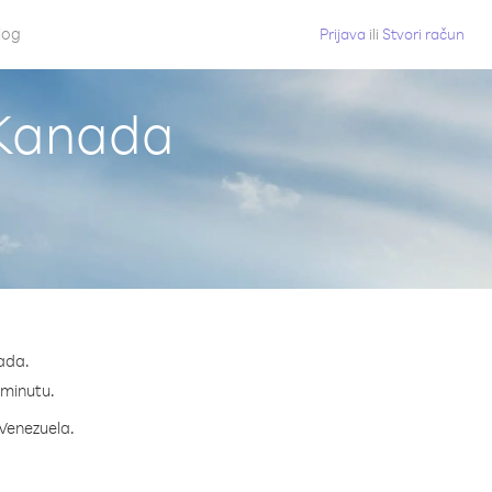
log
Prijava
ili
Stvori račun
 Kanada
ada.
a minutu.
 Venezuela.