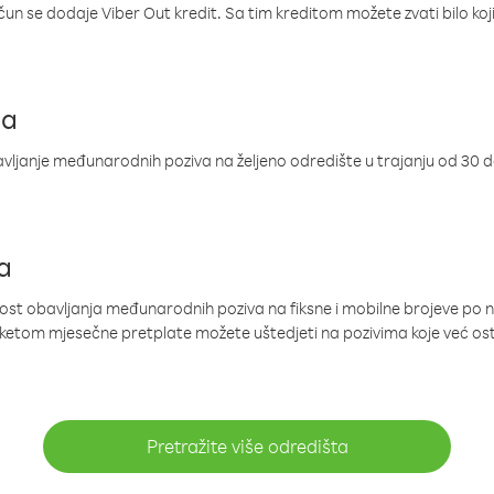
ačun se dodaje Viber Out kredit. Sa tim kreditom možete zvati bilo koj
ja
ljanje međunarodnih poziva na željeno odredište u trajanju od 30 
a
nost obavljanja međunarodnih poziva na fiksne i mobilne brojeve po 
paketom mjesečne pretplate možete uštedjeti na pozivima koje već os
Pretražite više odredišta