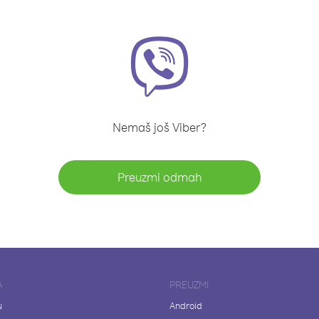
Nemaš još Viber?
Preuzmi odmah
A
PREUZMI
u
Android