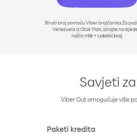
Birati broj pomoću Viber brojčanika.
Za poz
Venezuela iz Otok Man, birajte na sljed
način:
+
+
58
Lokalni broj
Savjeti z
Viber Out omogućuje više poz
Paketi kredita