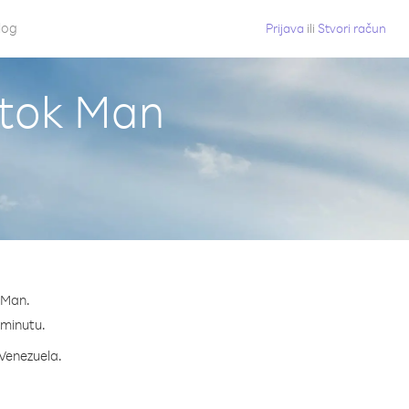
log
Prijava
ili
Stvori račun
Otok Man
 Man.
a minutu.
 Venezuela.