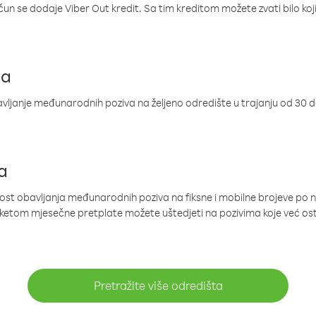
ačun se dodaje Viber Out kredit. Sa tim kreditom možete zvati bilo koj
ja
ljanje međunarodnih poziva na željeno odredište u trajanju od 30 
a
nost obavljanja međunarodnih poziva na fiksne i mobilne brojeve po 
paketom mjesečne pretplate možete uštedjeti na pozivima koje već os
Pretražite više odredišta