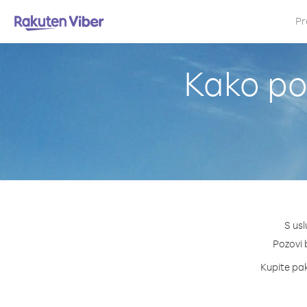
Pr
Kako po
S us
Pozovi b
Kupite pak