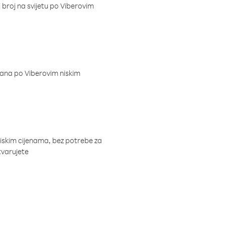
i broj na svijetu po Viberovim
dana po Viberovim niskim
niskim cijenama, bez potrebe za
tvarujete