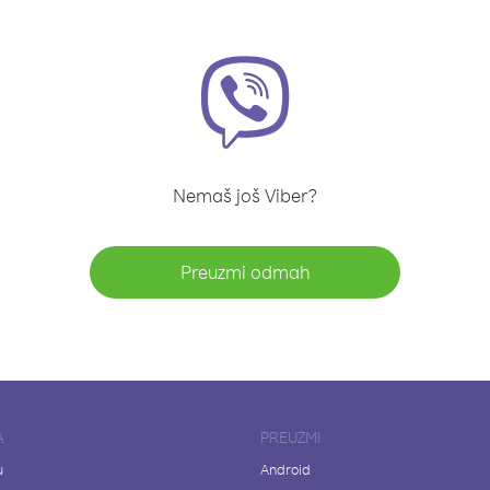
Nemaš još Viber?
Preuzmi odmah
A
PREUZMI
u
Android