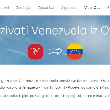
euzmi
Značajke
Zajednice
Sigurnost
Viber Out
B
zivati Venezuela iz 
lugom Viber Out možete iz Venezuela obaviti kvalitetne pozive u Otok
ilo koji broj u Venezuela - fiksni ili mobilni! - Počevši od samo 6.9 ¢ n
ete kredita ili plan pozivanja da bi dobili najbolje cijene na minutu za