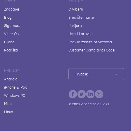
VIBER
TVRTKA
Značajke
O Viberu
Blog
Središte marke
Sigurnost
Karijera
Viber Out
Uvjeti i pravila
Cijene
Pravila zaštite privatnosti
Podrška
Customer Complaints Code
PREUZMI
Hrvatski
Android
iPhone & iPad
Windows PC
Mac
©
2026
Viber Media S.à r.l.
Linux