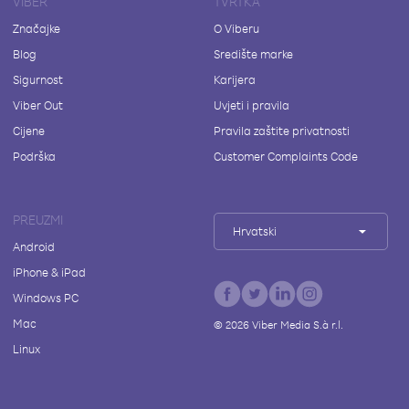
VIBER
TVRTKA
Značajke
O Viberu
Blog
Središte marke
Sigurnost
Karijera
Viber Out
Uvjeti i pravila
Cijene
Pravila zaštite privatnosti
Podrška
Customer Complaints Code
PREUZMI
Hrvatski
Android
iPhone & iPad
Windows PC
Mac
©
2026
Viber Media S.à r.l.
Linux