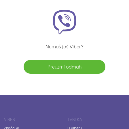
Nemaš još Viber?
Preuzmi odmah
VIBER
TVRTKA
Značajke
O Viberu