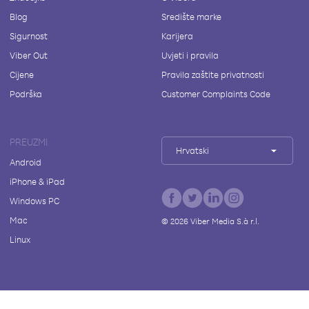
Blog
Središte marke
Sigurnost
Karijera
Viber Out
Uvjeti i pravila
Cijene
Pravila zaštite privatnosti
Podrška
Customer Complaints Code
PREUZMI
Hrvatski
Android
iPhone & iPad
Windows PC
Mac
©
2026
Viber Media S.à r.l.
Linux