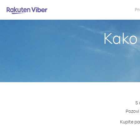
Pr
Kako 
S 
Pozovi 
Kupite pak