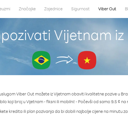
euzmi
Značajke
Zajednice
Sigurnost
Viber Out
B
pozivati Vijetnam iz 
uslugom Viber Out možete iz Vijetnam obaviti kvalitetne pozive u Braz
bilo koji broj u Vijetnam - fiksni ili mobilni! - Počevši od samo 9.5 ¢ na
ete kredita ili plan pozivanja da bi dobili najbolje cijene na minutu z