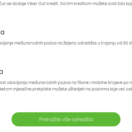
ačun se dodaje Viber Out kredit. Sa tim kreditom možete zvati bilo koj
ja
ljanje međunarodnih poziva na željeno odredište u trajanju od 30 
a
nost obavljanja međunarodnih poziva na fiksne i mobilne brojeve po 
paketom mjesečne pretplate možete uštedjeti na pozivima koje već os
Pretražite više odredišta