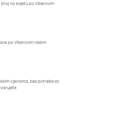
i broj na svijetu po Viberovim
dana po Viberovim niskim
niskim cijenama, bez potrebe za
tvarujete