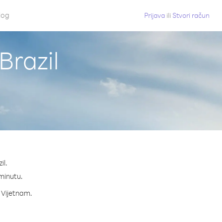
log
Prijava
ili
Stvori račun
Brazil
il.
 minutu.
a Vijetnam.