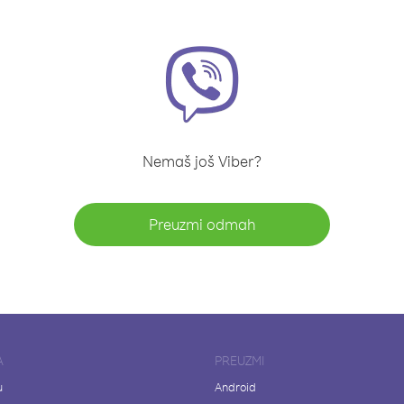
Nemaš još Viber?
Preuzmi odmah
A
PREUZMI
u
Android